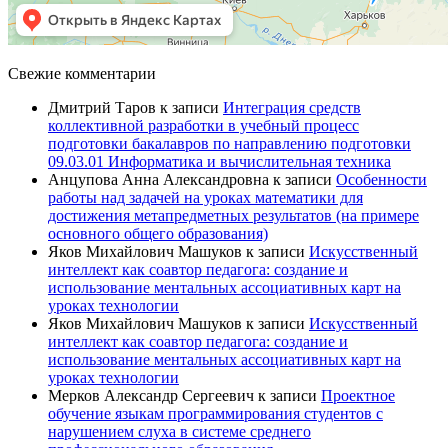
Свежие комментарии
Дмитрий Таров
к записи
Интеграция средств
коллективной разработки в учебный процесс
подготовки бакалавров по направлению подготовки
09.03.01 Информатика и вычислительная техника
Анцупова Анна Александровна
к записи
Особенности
работы над задачей на уроках математики для
достижения метапредметных результатов (на примере
основного общего образования)
Яков Михайлович Машуков
к записи
Искусственный
интеллект как соавтор педагога: создание и
использование ментальных ассоциативных карт на
уроках технологии
Яков Михайлович Машуков
к записи
Искусственный
интеллект как соавтор педагога: создание и
использование ментальных ассоциативных карт на
уроках технологии
Мерков Александр Сергеевич
к записи
Проектное
обучение языкам программирования студентов с
нарушением слуха в системе среднего