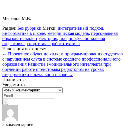
Мырадов М.В.
Раздел:
Без рубрики
Метки:
интегративный подход
,
информатика в школе
,
методическая модель
,
персональная
образовательная траектория
,
предпрофессиональная
подготовка
,
спортивная робототехника
Навигация по записям
←
Проектное обучение языкам программирования студентов
с нарушением слуха в системе среднего профессионального
образования
Развитие эмоционального интеллекта при
обучении работе с текстовым редактором на уроках
информатики в начальной школе
→
Подписаться
Уведомить о
2
комментариев