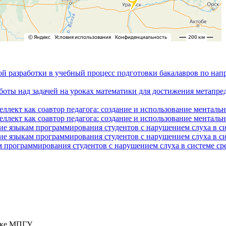
ой разработки в учебный процесс подготовки бакалавров по на
боты над задачей на уроках математики для достижения метапре
ллект как соавтор педагога: создание и использование менталь
ллект как соавтор педагога: создание и использование менталь
ие языкам программирования студентов с нарушением слуха в с
ие языкам программирования студентов с нарушением слуха в с
 программирования студентов с нарушением слуха в системе ср
тике МПГУ