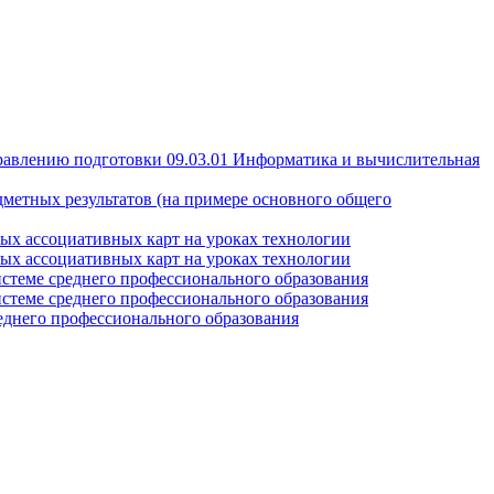
правлению подготовки 09.03.01 Информатика и вычислительная
дметных результатов (на примере основного общего
ных ассоциативных карт на уроках технологии
ных ассоциативных карт на уроках технологии
истеме среднего профессионального образования
истеме среднего профессионального образования
еднего профессионального образования