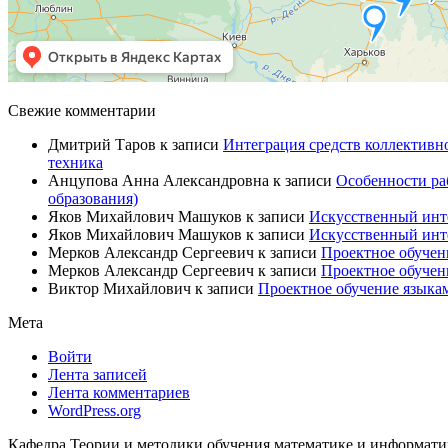
Свежие комментарии
Дмитрий Таров
к записи
Интеграция средств коллективн
техника
Анцупова Анна Александровна
к записи
Особенности ра
образования)
Яков Михайлович Машуков
к записи
Искусственный инте
Яков Михайлович Машуков
к записи
Искусственный инте
Мерков Александр Сергеевич
к записи
Проектное обучен
Мерков Александр Сергеевич
к записи
Проектное обучен
Виктор Михайлович
к записи
Проектное обучение языкам
Мета
Войти
Лента записей
Лента комментариев
WordPress.org
Кафедра Теории и методики обучения математике и информа