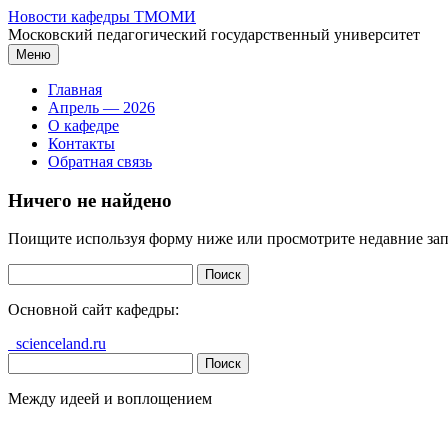
Перейти
Новости кафедры ТМОМИ
к
Московский педагогический государственный университет
содержимому
Меню
Главная
Апрель — 2026
О кафедре
Контакты
Обратная связь
Ничего не найдено
Поищите используя форму ниже или просмотрите недавние зап
Найти:
Основной сайт кафедры:
scienceland.ru
Найти:
Между идеей и воплощением