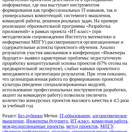
информатики, где она выступает инструментом
формирования как профессиональных IT-навыков, так и
универсальных компетенций: системного мышления,
командной работы, решения реальных задач. На примере
реализации образовательной программы «Разработка
приложений» в рамках проекта «ИТ-класс» (при
методическом сопровождении Института математики и
информатики МПГУ) рассматриваются организационные и
содержательные аспекты проектного обучения. Анализ
результатов участия школьников в конференции «Инженеры
будущего» выявил характерные проблемы: недостаточную
проработку концептуальной основы проектов (67% отсева на
предварительной экспертизе), слабые навыки проектного
менеджмента и презентации результатов. При этом показано,
что целенаправленная работа по формированию проектной
культуры (введение специализированных модулей,
использование профессиональных инструментов разработки,
акцент на командную работу) позволила увеличить
количество конкурсных проектов высокого качества в 4,5 раза
за учебный год
Раздел:
Без рубрики
Метки:
IT-образование
,
алгоритмическое
мышление
,
Инженеры будущего
,
ИТ-класс
,
командная работа
,
междисциплинарные проекты
,
метод проектов
,
МПГУ
,
обучение информатике
,
практико-ориентированное обучение
,