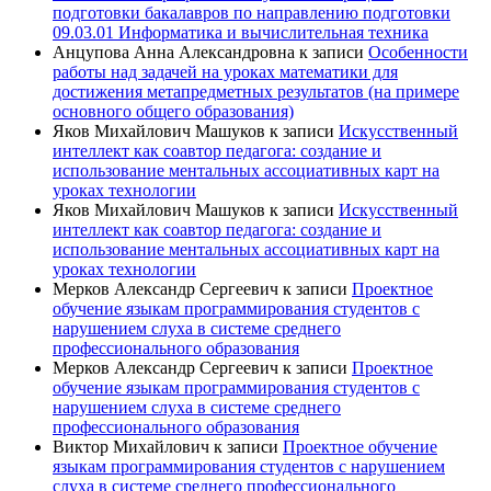
подготовки бакалавров по направлению подготовки
09.03.01 Информатика и вычислительная техника
Анцупова Анна Александровна
к записи
Особенности
работы над задачей на уроках математики для
достижения метапредметных результатов (на примере
основного общего образования)
Яков Михайлович Машуков
к записи
Искусственный
интеллект как соавтор педагога: создание и
использование ментальных ассоциативных карт на
уроках технологии
Яков Михайлович Машуков
к записи
Искусственный
интеллект как соавтор педагога: создание и
использование ментальных ассоциативных карт на
уроках технологии
Мерков Александр Сергеевич
к записи
Проектное
обучение языкам программирования студентов с
нарушением слуха в системе среднего
профессионального образования
Мерков Александр Сергеевич
к записи
Проектное
обучение языкам программирования студентов с
нарушением слуха в системе среднего
профессионального образования
Виктор Михайлович
к записи
Проектное обучение
языкам программирования студентов с нарушением
слуха в системе среднего профессионального