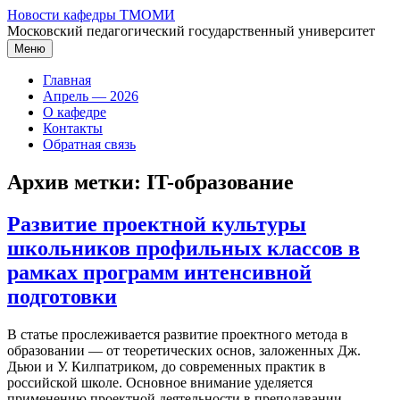
Перейти
Новости кафедры ТМОМИ
к
Московский педагогический государственный университет
содержимому
Меню
Главная
Апрель — 2026
О кафедре
Контакты
Обратная связь
Архив метки:
IT-образование
Развитие проектной культуры
школьников профильных классов в
рамках программ интенсивной
подготовки
В статье прослеживается развитие проектного метода в
образовании — от теоретических основ, заложенных Дж.
Дьюи и У. Килпатриком, до современных практик в
российской школе. Основное внимание уделяется
применению проектной деятельности в преподавании