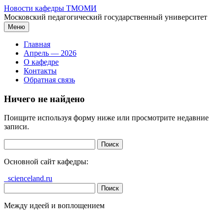
Перейти
Новости кафедры ТМОМИ
к
Московский педагогический государственный университет
содержимому
Меню
Главная
Апрель — 2026
О кафедре
Контакты
Обратная связь
Ничего не найдено
Поищите используя форму ниже или просмотрите недавние
записи.
Найти:
Основной сайт кафедры:
scienceland.ru
Найти:
Между идеей и воплощением