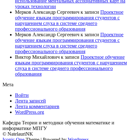
использование ментальных ассоциативных карт на
уроках технологии
Мерков Александр Сергеевич
к записи
Проектное
обучение языкам программирования студентов с
нарушением слуха в системе среднего
профессионального образования
Мерков Александр Сергеевич
к записи
Проектное
обучение языкам программирования студентов с
нарушением слуха в системе среднего
профессионального образования
Виктор Михайлович
к записи
Проектное обучение
языкам программирования студентов с нарушением
слуха в системе среднего профессионального
образования
Мета
Войти
Лента записей
Лента комментариев
WordPress.org
Кафедра Теории и методики обучения математике и
информатике МПГУ
© NatelauriNK
Iconic One
Theme | Powered by
Wordpress