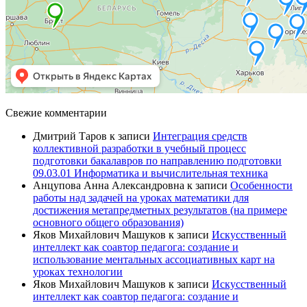
Свежие комментарии
Дмитрий Таров
к записи
Интеграция средств
коллективной разработки в учебный процесс
подготовки бакалавров по направлению подготовки
09.03.01 Информатика и вычислительная техника
Анцупова Анна Александровна
к записи
Особенности
работы над задачей на уроках математики для
достижения метапредметных результатов (на примере
основного общего образования)
Яков Михайлович Машуков
к записи
Искусственный
интеллект как соавтор педагога: создание и
использование ментальных ассоциативных карт на
уроках технологии
Яков Михайлович Машуков
к записи
Искусственный
интеллект как соавтор педагога: создание и