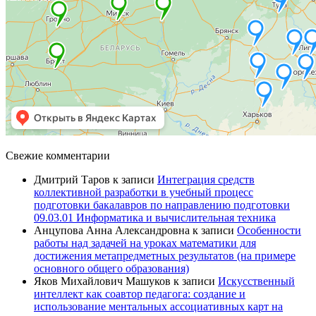
Свежие комментарии
Дмитрий Таров
к записи
Интеграция средств
коллективной разработки в учебный процесс
подготовки бакалавров по направлению подготовки
09.03.01 Информатика и вычислительная техника
Анцупова Анна Александровна
к записи
Особенности
работы над задачей на уроках математики для
достижения метапредметных результатов (на примере
основного общего образования)
Яков Михайлович Машуков
к записи
Искусственный
интеллект как соавтор педагога: создание и
использование ментальных ассоциативных карт на