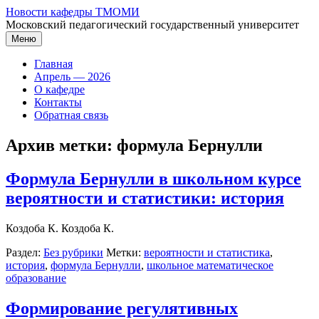
Перейти
Новости кафедры ТМОМИ
к
Московский педагогический государственный университет
содержимому
Меню
Главная
Апрель — 2026
О кафедре
Контакты
Обратная связь
Архив метки:
формула Бернулли
Формула Бернулли в школьном курсе
вероятности и статистики: история
Коздоба К. Коздоба К.
Раздел:
Без рубрики
Метки:
вероятности и статистика
,
история
,
формула Бернулли
,
школьное математическое
образование
Формирование регулятивных