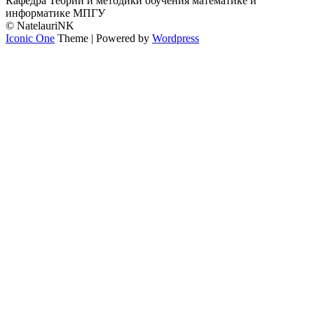
Кафедра Теории и методики обучения математике и
информатике МПГУ
© NatelauriNK
Iconic One
Theme | Powered by
Wordpress