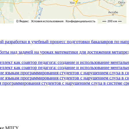
ой разработки в учебный процесс подготовки бакалавров по на
боты над задачей на уроках математики для достижения метапре
ллект как соавтор педагога: создание и использование менталь
ллект как соавтор педагога: создание и использование менталь
ие языкам программирования студентов с нарушением слуха в с
ие языкам программирования студентов с нарушением слуха в с
 программирования студентов с нарушением слуха в системе ср
тике МПГУ