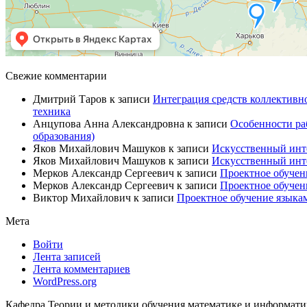
Свежие комментарии
Дмитрий Таров
к записи
Интеграция средств коллективн
техника
Анцупова Анна Александровна
к записи
Особенности ра
образования)
Яков Михайлович Машуков
к записи
Искусственный инте
Яков Михайлович Машуков
к записи
Искусственный инте
Мерков Александр Сергеевич
к записи
Проектное обучен
Мерков Александр Сергеевич
к записи
Проектное обучен
Виктор Михайлович
к записи
Проектное обучение языкам
Мета
Войти
Лента записей
Лента комментариев
WordPress.org
Кафедра Теории и методики обучения математике и информа