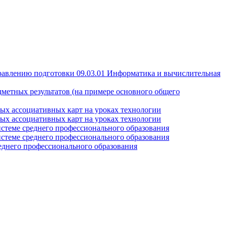
правлению подготовки 09.03.01 Информатика и вычислительная
дметных результатов (на примере основного общего
ных ассоциативных карт на уроках технологии
ных ассоциативных карт на уроках технологии
истеме среднего профессионального образования
истеме среднего профессионального образования
еднего профессионального образования