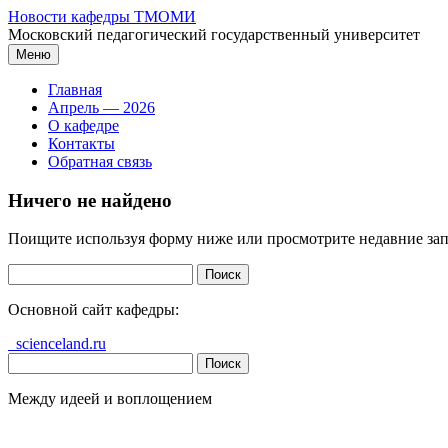
Перейти
Новости кафедры ТМОМИ
к
Московский педагогический государственный университет
содержимому
Меню
Главная
Апрель — 2026
О кафедре
Контакты
Обратная связь
Ничего не найдено
Поищите используя форму ниже или просмотрите недавние зап
Найти:
Основной сайт кафедры:
scienceland.ru
Найти:
Между идеей и воплощением