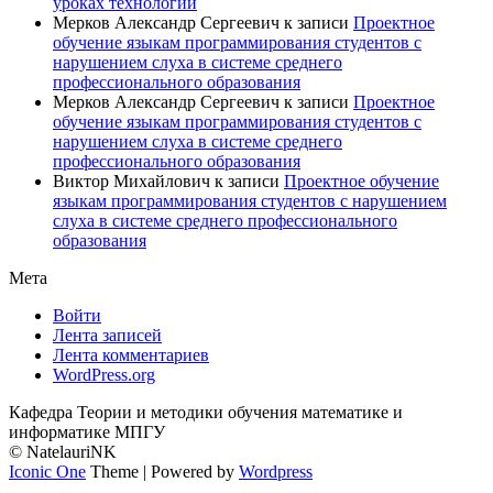
уроках технологии
Мерков Александр Сергеевич
к записи
Проектное
обучение языкам программирования студентов с
нарушением слуха в системе среднего
профессионального образования
Мерков Александр Сергеевич
к записи
Проектное
обучение языкам программирования студентов с
нарушением слуха в системе среднего
профессионального образования
Виктор Михайлович
к записи
Проектное обучение
языкам программирования студентов с нарушением
слуха в системе среднего профессионального
образования
Мета
Войти
Лента записей
Лента комментариев
WordPress.org
Кафедра Теории и методики обучения математике и
информатике МПГУ
© NatelauriNK
Iconic One
Theme | Powered by
Wordpress