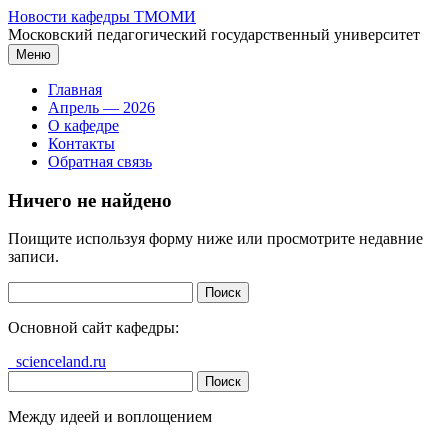
Перейти
Новости кафедры ТМОМИ
к
Московский педагогический государственный университет
содержимому
Меню
Главная
Апрель — 2026
О кафедре
Контакты
Обратная связь
Ничего не найдено
Поищите используя форму ниже или просмотрите недавние
записи.
Найти:
Основной сайт кафедры:
scienceland.ru
Найти:
Между идеей и воплощением