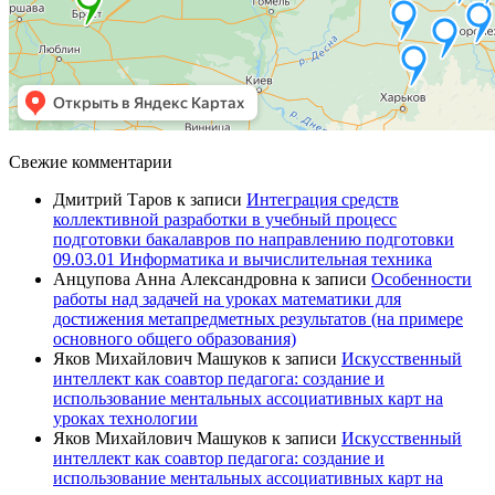
Свежие комментарии
Дмитрий Таров
к записи
Интеграция средств
коллективной разработки в учебный процесс
подготовки бакалавров по направлению подготовки
09.03.01 Информатика и вычислительная техника
Анцупова Анна Александровна
к записи
Особенности
работы над задачей на уроках математики для
достижения метапредметных результатов (на примере
основного общего образования)
Яков Михайлович Машуков
к записи
Искусственный
интеллект как соавтор педагога: создание и
использование ментальных ассоциативных карт на
уроках технологии
Яков Михайлович Машуков
к записи
Искусственный
интеллект как соавтор педагога: создание и
использование ментальных ассоциативных карт на