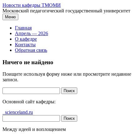
Перейти
Новости кафедры ТМОМИ
к
Московский педагогический государственный университет
содержимому
Меню
Главная
Апрель — 2026
О кафедре
Контакты
Обратная связь
Ничего не найдено
Поищите используя форму ниже или просмотрите недавние
записи.
Найти:
Основной сайт кафедры:
scienceland.ru
Найти:
Между идеей и воплощением