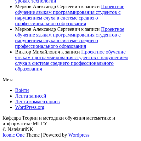
уроках технологии
Мерков Александр Сергеевич
к записи
Проектное
обучение языкам программирования студентов с
нарушением слуха в системе среднего
профессионального образования
Мерков Александр Сергеевич
к записи
Проектное
обучение языкам программирования студентов с
нарушением слуха в системе среднего
профессионального образования
Виктор Михайлович
к записи
Проектное обучение
языкам программирования студентов с нарушением
слуха в системе среднего профессионального
образования
Мета
Войти
Лента записей
Лента комментариев
WordPress.org
Кафедра Теории и методики обучения математике и
информатике МПГУ
© NatelauriNK
Iconic One
Theme | Powered by
Wordpress