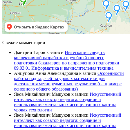
Свежие комментарии
Дмитрий Таров
к записи
Интеграция средств
коллективной разработки в учебный процесс
подготовки бакалавров по направлению подготовки
09.03.01 Информатика и вычислительная техника
Анцупова Анна Александровна
к записи
Особенности
работы над задачей на уроках математики для
достижения метапредметных результатов (на примере
основного общего образования)
Яков Михайлович Машуков
к записи
Искусственный
интеллект как соавтор педагога: создание и
использование ментальных ассоциативных карт на
уроках технологии
Яков Михайлович Машуков
к записи
Искусственный
интеллект как соавтор педагога: создание и
использование ментальных ассоциативных карт на