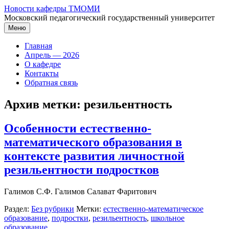
Перейти
Новости кафедры ТМОМИ
к
Московский педагогический государственный университет
содержимому
Меню
Главная
Апрель — 2026
О кафедре
Контакты
Обратная связь
Архив метки:
резильентность
Особенности естественно-
математического образования в
контексте развития личностной
резильентности подростков
Галимов С.Ф. Галимов Салават Фаритович
Раздел:
Без рубрики
Метки:
естественно-математическое
образование
,
подростки
,
резильентность
,
школьное
образование