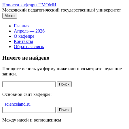
Перейти
Новости кафедры ТМОМИ
к
Московский педагогический государственный университет
содержимому
Меню
Главная
Апрель — 2026
О кафедре
Контакты
Обратная связь
Ничего не найдено
Поищите используя форму ниже или просмотрите недавние
записи.
Найти:
Основной сайт кафедры:
scienceland.ru
Найти:
Между идеей и воплощением