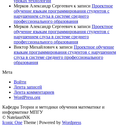
уроках технологии
Мерков Александр Сергеевич
к записи
Проектное
обучение языкам программирования студентов с
нарушением слуха в системе среднего
профессионального образования
Мерков Александр Сергеевич
к записи
Проектное
обучение языкам программирования студентов с
нарушением слуха в системе среднего
профессионального образования
Виктор Михайлович
к записи
Проектное обучение
языкам программирования студентов с нарушением
слуха в системе среднего профессионального
образования
Мета
Войти
Лента записей
Лента комментариев
WordPress.org
Кафедра Теории и методики обучения математике и
информатике МПГУ
© NatelauriNK
Iconic One
Theme | Powered by
Wordpress