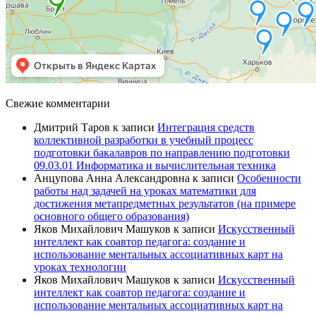
Свежие комментарии
Дмитрий Таров
к записи
Интеграция средств
коллективной разработки в учебный процесс
подготовки бакалавров по направлению подготовки
09.03.01 Информатика и вычислительная техника
Анцупова Анна Александровна
к записи
Особенности
работы над задачей на уроках математики для
достижения метапредметных результатов (на примере
основного общего образования)
Яков Михайлович Машуков
к записи
Искусственный
интеллект как соавтор педагога: создание и
использование ментальных ассоциативных карт на
уроках технологии
Яков Михайлович Машуков
к записи
Искусственный
интеллект как соавтор педагога: создание и
использование ментальных ассоциативных карт на