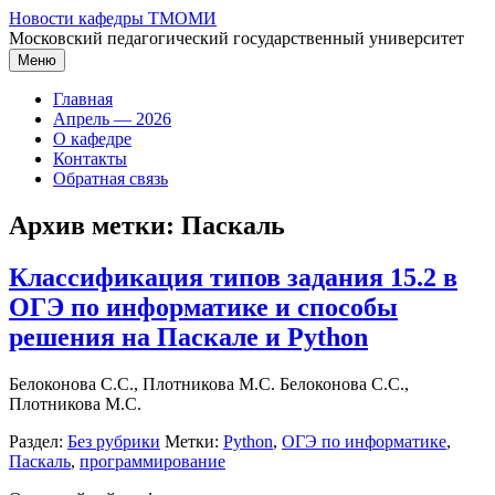
Перейти
Новости кафедры ТМОМИ
к
Московский педагогический государственный университет
содержимому
Меню
Главная
Апрель — 2026
О кафедре
Контакты
Обратная связь
Архив метки:
Паскаль
Классификация типов задания 15.2 в
ОГЭ по информатике и способы
решения на Паскале и Python
Белоконова С.С., Плотникова М.С. Белоконова С.С.,
Плотникова М.С.
Раздел:
Без рубрики
Метки:
Python
,
ОГЭ по информатике
,
Паскаль
,
программирование