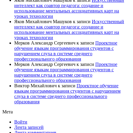
Яков Михайлович Машуков
к записи
Искусственный
интеллект как соавтор педагога: создание и
использование ментальных ассоциативных карт на
уроках технологии
Яков Михайлович Машуков
к записи
Искусственный
интеллект как соавтор педагога: создание и
использование ментальных ассоциативных карт на
уроках технологии
Мерков Александр Сергеевич
к записи
Проектное
обучение языкам программирования студентов с
нарушением слуха в системе среднего
профессионального образования
Мерков Александр Сергеевич
к записи
Проектное
обучение языкам программирования студентов с
нарушением слуха в системе среднего
профессионального образования
Виктор Михайлович
к записи
Проектное обучение
языкам программирования студентов с нарушением
слуха в системе среднего профессионального
образования
Мета
Войти
Лента записей
Лента комментариев