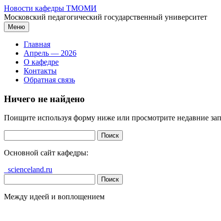
Перейти
Новости кафедры ТМОМИ
к
Московский педагогический государственный университет
содержимому
Меню
Главная
Апрель — 2026
О кафедре
Контакты
Обратная связь
Ничего не найдено
Поищите используя форму ниже или просмотрите недавние зап
Найти:
Основной сайт кафедры:
scienceland.ru
Найти:
Между идеей и воплощением