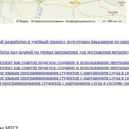
ой разработки в учебный процесс подготовки бакалавров по на
боты над задачей на уроках математики для достижения метапре
ллект как соавтор педагога: создание и использование менталь
ллект как соавтор педагога: создание и использование менталь
ие языкам программирования студентов с нарушением слуха в с
ие языкам программирования студентов с нарушением слуха в с
 программирования студентов с нарушением слуха в системе ср
тике МПГУ