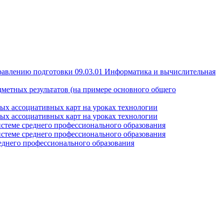
правлению подготовки 09.03.01 Информатика и вычислительная
дметных результатов (на примере основного общего
ных ассоциативных карт на уроках технологии
ных ассоциативных карт на уроках технологии
истеме среднего профессионального образования
истеме среднего профессионального образования
еднего профессионального образования