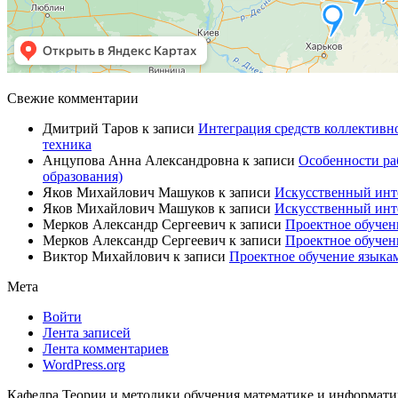
Свежие комментарии
Дмитрий Таров
к записи
Интеграция средств коллективн
техника
Анцупова Анна Александровна
к записи
Особенности ра
образования)
Яков Михайлович Машуков
к записи
Искусственный инте
Яков Михайлович Машуков
к записи
Искусственный инте
Мерков Александр Сергеевич
к записи
Проектное обучен
Мерков Александр Сергеевич
к записи
Проектное обучен
Виктор Михайлович
к записи
Проектное обучение языкам
Мета
Войти
Лента записей
Лента комментариев
WordPress.org
Кафедра Теории и методики обучения математике и информа