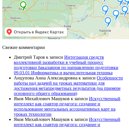
Свежие комментарии
Дмитрий Таров
к записи
Интеграция средств
коллективной разработки в учебный процесс
подготовки бакалавров по направлению подготовки
09.03.01 Информатика и вычислительная техника
Анцупова Анна Александровна
к записи
Особенности
работы над задачей на уроках математики для
достижения метапредметных результатов (на примере
основного общего образования)
Яков Михайлович Машуков
к записи
Искусственный
интеллект как соавтор педагога: создание и
использование ментальных ассоциативных карт на
уроках технологии
Яков Михайлович Машуков
к записи
Искусственный
интеллект как соавтор педагога: создание и