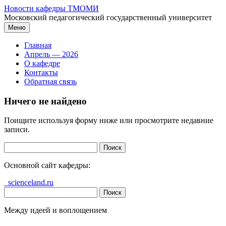
Перейти
Новости кафедры ТМОМИ
к
Московский педагогический государственный университет
содержимому
Меню
Главная
Апрель — 2026
О кафедре
Контакты
Обратная связь
Ничего не найдено
Поищите используя форму ниже или просмотрите недавние
записи.
Найти:
Основной сайт кафедры:
scienceland.ru
Найти:
Между идеей и воплощением