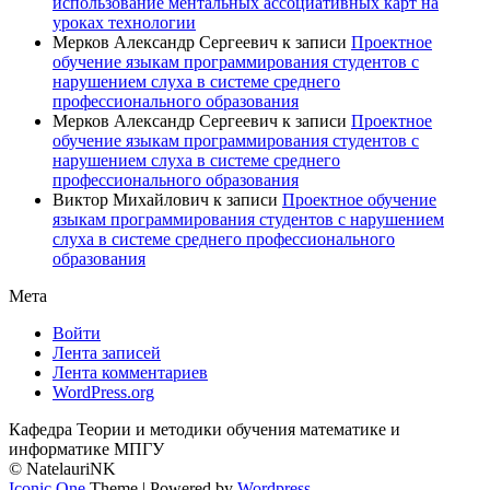
использование ментальных ассоциативных карт на
уроках технологии
Мерков Александр Сергеевич
к записи
Проектное
обучение языкам программирования студентов с
нарушением слуха в системе среднего
профессионального образования
Мерков Александр Сергеевич
к записи
Проектное
обучение языкам программирования студентов с
нарушением слуха в системе среднего
профессионального образования
Виктор Михайлович
к записи
Проектное обучение
языкам программирования студентов с нарушением
слуха в системе среднего профессионального
образования
Мета
Войти
Лента записей
Лента комментариев
WordPress.org
Кафедра Теории и методики обучения математике и
информатике МПГУ
© NatelauriNK
Iconic One
Theme | Powered by
Wordpress