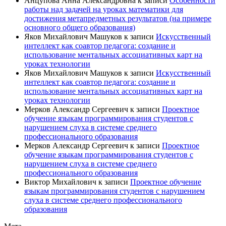
Анцупова Анна Александровна
к записи
Особенности
работы над задачей на уроках математики для
достижения метапредметных результатов (на примере
основного общего образования)
Яков Михайлович Машуков
к записи
Искусственный
интеллект как соавтор педагога: создание и
использование ментальных ассоциативных карт на
уроках технологии
Яков Михайлович Машуков
к записи
Искусственный
интеллект как соавтор педагога: создание и
использование ментальных ассоциативных карт на
уроках технологии
Мерков Александр Сергеевич
к записи
Проектное
обучение языкам программирования студентов с
нарушением слуха в системе среднего
профессионального образования
Мерков Александр Сергеевич
к записи
Проектное
обучение языкам программирования студентов с
нарушением слуха в системе среднего
профессионального образования
Виктор Михайлович
к записи
Проектное обучение
языкам программирования студентов с нарушением
слуха в системе среднего профессионального
образования