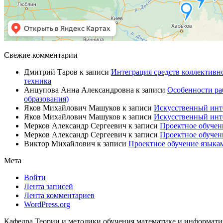
Свежие комментарии
Дмитрий Таров
к записи
Интеграция средств коллективн
техника
Анцупова Анна Александровна
к записи
Особенности ра
образования)
Яков Михайлович Машуков
к записи
Искусственный инте
Яков Михайлович Машуков
к записи
Искусственный инте
Мерков Александр Сергеевич
к записи
Проектное обучен
Мерков Александр Сергеевич
к записи
Проектное обучен
Виктор Михайлович
к записи
Проектное обучение языкам
Мета
Войти
Лента записей
Лента комментариев
WordPress.org
Кафедра Теории и методики обучения математике и информа