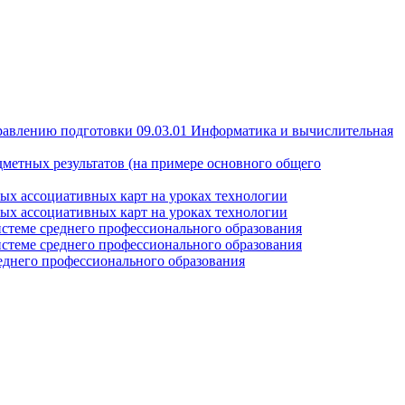
правлению подготовки 09.03.01 Информатика и вычислительная
дметных результатов (на примере основного общего
ных ассоциативных карт на уроках технологии
ных ассоциативных карт на уроках технологии
истеме среднего профессионального образования
истеме среднего профессионального образования
еднего профессионального образования