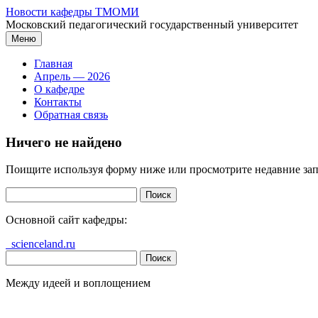
Перейти
Новости кафедры ТМОМИ
к
Московский педагогический государственный университет
содержимому
Меню
Главная
Апрель — 2026
О кафедре
Контакты
Обратная связь
Ничего не найдено
Поищите используя форму ниже или просмотрите недавние зап
Найти:
Основной сайт кафедры:
scienceland.ru
Найти:
Между идеей и воплощением