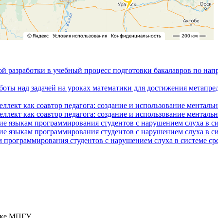
ой разработки в учебный процесс подготовки бакалавров по на
боты над задачей на уроках математики для достижения метапре
ллект как соавтор педагога: создание и использование менталь
ллект как соавтор педагога: создание и использование менталь
ие языкам программирования студентов с нарушением слуха в с
ие языкам программирования студентов с нарушением слуха в с
 программирования студентов с нарушением слуха в системе ср
тике МПГУ