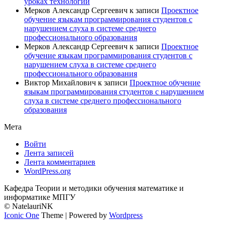
уроках технологии
Мерков Александр Сергеевич
к записи
Проектное
обучение языкам программирования студентов с
нарушением слуха в системе среднего
профессионального образования
Мерков Александр Сергеевич
к записи
Проектное
обучение языкам программирования студентов с
нарушением слуха в системе среднего
профессионального образования
Виктор Михайлович
к записи
Проектное обучение
языкам программирования студентов с нарушением
слуха в системе среднего профессионального
образования
Мета
Войти
Лента записей
Лента комментариев
WordPress.org
Кафедра Теории и методики обучения математике и
информатике МПГУ
© NatelauriNK
Iconic One
Theme | Powered by
Wordpress