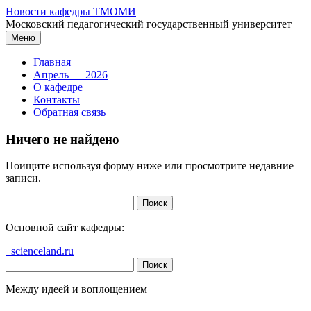
Перейти
Новости кафедры ТМОМИ
к
Московский педагогический государственный университет
содержимому
Меню
Главная
Апрель — 2026
О кафедре
Контакты
Обратная связь
Ничего не найдено
Поищите используя форму ниже или просмотрите недавние
записи.
Найти:
Основной сайт кафедры:
scienceland.ru
Найти:
Между идеей и воплощением