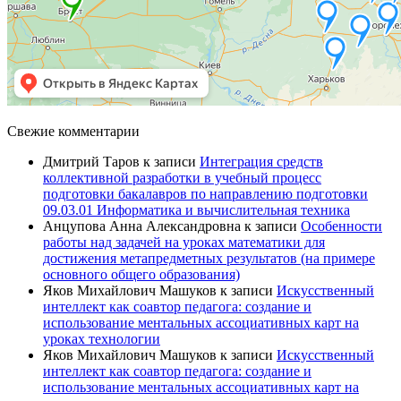
Свежие комментарии
Дмитрий Таров
к записи
Интеграция средств
коллективной разработки в учебный процесс
подготовки бакалавров по направлению подготовки
09.03.01 Информатика и вычислительная техника
Анцупова Анна Александровна
к записи
Особенности
работы над задачей на уроках математики для
достижения метапредметных результатов (на примере
основного общего образования)
Яков Михайлович Машуков
к записи
Искусственный
интеллект как соавтор педагога: создание и
использование ментальных ассоциативных карт на
уроках технологии
Яков Михайлович Машуков
к записи
Искусственный
интеллект как соавтор педагога: создание и
использование ментальных ассоциативных карт на