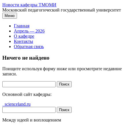
Перейти
Новости кафедры ТМОМИ
к
Московский педагогический государственный университет
содержимому
Меню
Главная
Апрель — 2026
О кафедре
Контакты
Обратная связь
Ничего не найдено
Поищите используя форму ниже или просмотрите недавние
записи.
Найти:
Основной сайт кафедры:
scienceland.ru
Найти:
Между идеей и воплощением