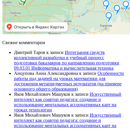
Свежие комментарии
Дмитрий Таров
к записи
Интеграция средств
коллективной разработки в учебный процесс
подготовки бакалавров по направлению подготовки
09.03.01 Информатика и вычислительная техника
Анцупова Анна Александровна
к записи
Особенности
работы над задачей на уроках математики для
достижения метапредметных результатов (на примере
основного общего образования)
Яков Михайлович Машуков
к записи
Искусственный
интеллект как соавтор педагога: создание и
использование ментальных ассоциативных карт на
уроках технологии
Яков Михайлович Машуков
к записи
Искусственный
интеллект как соавтор педагога: создание и
использование ментальных ассоциативных карт на