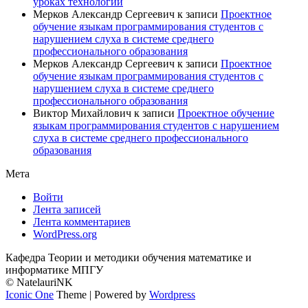
уроках технологии
Мерков Александр Сергеевич
к записи
Проектное
обучение языкам программирования студентов с
нарушением слуха в системе среднего
профессионального образования
Мерков Александр Сергеевич
к записи
Проектное
обучение языкам программирования студентов с
нарушением слуха в системе среднего
профессионального образования
Виктор Михайлович
к записи
Проектное обучение
языкам программирования студентов с нарушением
слуха в системе среднего профессионального
образования
Мета
Войти
Лента записей
Лента комментариев
WordPress.org
Кафедра Теории и методики обучения математике и
информатике МПГУ
© NatelauriNK
Iconic One
Theme | Powered by
Wordpress