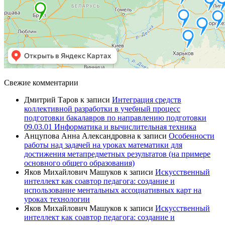
Свежие комментарии
Дмитрий Таров
к записи
Интеграция средств
коллективной разработки в учебный процесс
подготовки бакалавров по направлению подготовки
09.03.01 Информатика и вычислительная техника
Анцупова Анна Александровна
к записи
Особенности
работы над задачей на уроках математики для
достижения метапредметных результатов (на примере
основного общего образования)
Яков Михайлович Машуков
к записи
Искусственный
интеллект как соавтор педагога: создание и
использование ментальных ассоциативных карт на
уроках технологии
Яков Михайлович Машуков
к записи
Искусственный
интеллект как соавтор педагога: создание и