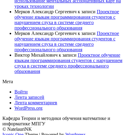
использование ментальных ассоциативных карт на
уроках технологии
Мерков Александр Сергеевич
к записи
Проектное
обучение языкам программирования студентов с
нарушением слуха в системе среднего
профессионального образования
Мерков Александр Сергеевич
к записи
Проектное
обучение языкам программирования студентов с
нарушением слуха в системе среднего
профессионального образования
Виктор Михайлович
к записи
Проектное обучение
языкам программирования студентов с нарушением
слуха в системе среднего профессионального
образования
Мета
Войти
Лента записей
Лента комментариев
WordPress.org
Кафедра Теории и методики обучения математике и
информатике МПГУ
© NatelauriNK
Iconic One
Theme | Powered by
Wordpress