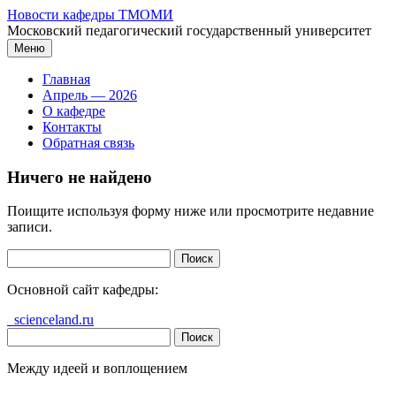
Перейти
Новости кафедры ТМОМИ
к
Московский педагогический государственный университет
содержимому
Меню
Главная
Апрель — 2026
О кафедре
Контакты
Обратная связь
Ничего не найдено
Поищите используя форму ниже или просмотрите недавние
записи.
Найти:
Основной сайт кафедры:
scienceland.ru
Найти:
Между идеей и воплощением