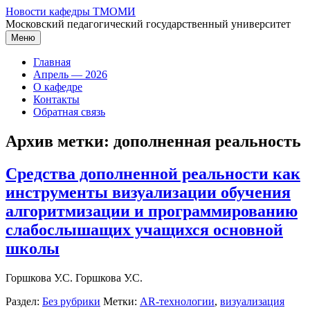
Перейти
Новости кафедры ТМОМИ
к
Московский педагогический государственный университет
содержимому
Меню
Главная
Апрель — 2026
О кафедре
Контакты
Обратная связь
Архив метки:
дополненная реальность
Средства дополненной реальности как
инструменты визуализации обучения
алгоритмизации и программированию
слабослышащих учащихся основной
школы
Горшкова У.С. Горшкова У.С.
Раздел:
Без рубрики
Метки:
AR-технологии
,
визуализация