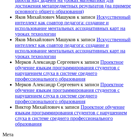
работы над задачей на уроках математики для
достижения метапредметных результатов (на примере
основного общего образования)
Яков Михайлович Машуков
к записи
Искусственный
интеллект как соавтор педагога: создание и
использование ментальных ассоциативных карт на
уроках технологии
Яков Михайлович Машуков
к записи
Искусственный
интеллект как соавтор педагога: создание и
использование ментальных ассоциативных карт на
уроках технологии
Мерков Александр Сергеевич
к записи
Проектное
обучение языкам программирования студентов с
нарушением слуха в системе среднего
профессионального образования
Мерков Александр Сергеевич
к записи
Проектное
обучение языкам программирования студентов с
нарушением слуха в системе среднего
профессионального образования
Виктор Михайлович
к записи
Проектное обучение
языкам программирования студентов с нарушением
слуха в системе среднего профессионального
образования
Мета