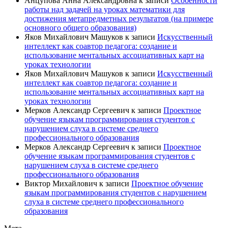
Анцупова Анна Александровна
к записи
Особенности
работы над задачей на уроках математики для
достижения метапредметных результатов (на примере
основного общего образования)
Яков Михайлович Машуков
к записи
Искусственный
интеллект как соавтор педагога: создание и
использование ментальных ассоциативных карт на
уроках технологии
Яков Михайлович Машуков
к записи
Искусственный
интеллект как соавтор педагога: создание и
использование ментальных ассоциативных карт на
уроках технологии
Мерков Александр Сергеевич
к записи
Проектное
обучение языкам программирования студентов с
нарушением слуха в системе среднего
профессионального образования
Мерков Александр Сергеевич
к записи
Проектное
обучение языкам программирования студентов с
нарушением слуха в системе среднего
профессионального образования
Виктор Михайлович
к записи
Проектное обучение
языкам программирования студентов с нарушением
слуха в системе среднего профессионального
образования