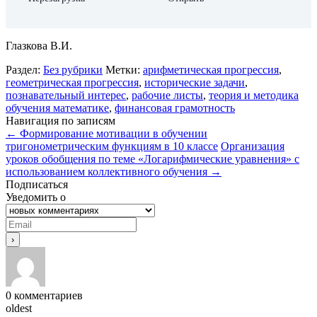
Глазкова В.И.
Раздел:
Без рубрики
Метки:
арифметическая прогрессия
,
геометрическая прогрессия
,
исторические задачи
,
познавательный интерес
,
рабочие листы
,
теория и методика
обучения математике
,
финансовая грамотность
Навигация по записям
←
Формирование мотивации в обучении
тригонометрическим функциям в 10 классе
Организация
уроков обобщения по теме «Логарифмические уравнения» с
использованием коллективного обучения
→
Подписаться
Уведомить о
0
комментариев
oldest