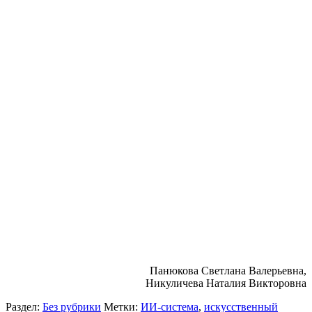
Панюкова Светлана Валерьевна,
Никуличева Наталия Викторовна
Раздел:
Без рубрики
Метки:
ИИ-система
,
искусственный