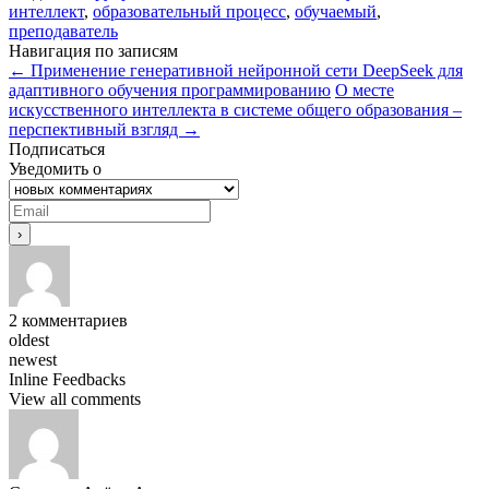
интеллект
,
образовательный процесс
,
обучаемый
,
преподаватель
Навигация по записям
←
Применение генеративной нейронной сети DeepSeek для
адаптивного обучения программированию
О месте
искусственного интеллекта в системе общего образования –
перспективный взгляд
→
Подписаться
Уведомить о
2
комментариев
oldest
newest
Inline Feedbacks
View all comments