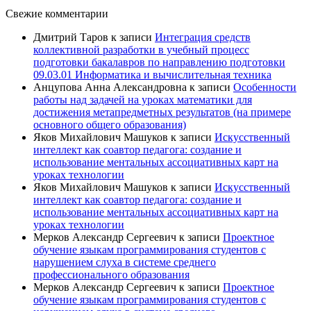
Свежие комментарии
Дмитрий Таров
к записи
Интеграция средств
коллективной разработки в учебный процесс
подготовки бакалавров по направлению подготовки
09.03.01 Информатика и вычислительная техника
Анцупова Анна Александровна
к записи
Особенности
работы над задачей на уроках математики для
достижения метапредметных результатов (на примере
основного общего образования)
Яков Михайлович Машуков
к записи
Искусственный
интеллект как соавтор педагога: создание и
использование ментальных ассоциативных карт на
уроках технологии
Яков Михайлович Машуков
к записи
Искусственный
интеллект как соавтор педагога: создание и
использование ментальных ассоциативных карт на
уроках технологии
Мерков Александр Сергеевич
к записи
Проектное
обучение языкам программирования студентов с
нарушением слуха в системе среднего
профессионального образования
Мерков Александр Сергеевич
к записи
Проектное
обучение языкам программирования студентов с