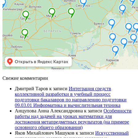
Свежие комментарии
Дмитрий Таров
к записи
Интеграция средств
коллективной разработки в учебный процесс
подготовки бакалавров по направлению подготовки
09.03.01 Информатика и вычислительная техника
Анцупова Анна Александровна
к записи
Особенности
работы над задачей на уроках математики для
достижения метапредметных результатов (на примере
основного общего образования)
Яков Михайлович Машуков
к записи
Искусственный